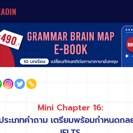
E
A
D
I
N
G
O
R
G
A
N
I
Z
A
T
I
O
N
S
&
U
N
I
V
E
R
S
I
T
I
E
S
Mini Chapter 16:
ทุกประเภทคำถาม เตรียมพร้อมกำหนดกลย
IELTS