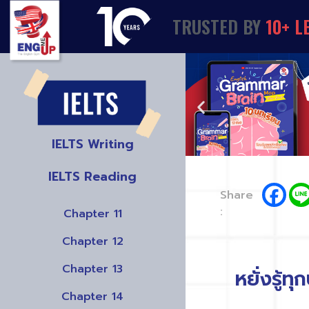
TRUSTED
BY
1
0
+
L
IELTS Writing
IELTS Reading
Share
:
Chapter 11
Chapter 12
Chapter 13
หยั่งรู้
Chapter 14