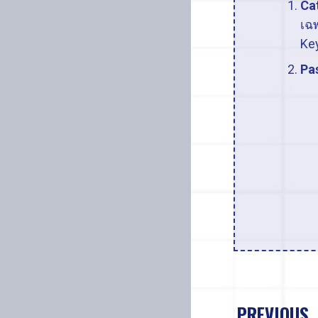
Ca
เฉพ
Key
Pa
PREVIOUS