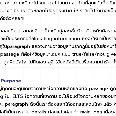
ากๆ อาจจะมีวกไปวนมาวกไปวนมา จนท้ายที่สุดแล้วก็กลับเข
คือบางทีเนี่ย เอาตัวหลอกไปอยู่ตรงท้าย ให้เราคิดไปว่าน่าจะเป็
ก็คือตัวหลอก!
บที่ถามรายละเอียดนั้นจะมีอยู่สองชั้นด้วยกัน หนึ่งคือราย
่จะเป็นประเภทนี้คือlocating information ซึ่งจะให้มาเป็นรา
กฏในparagraph แล้วจะถามว่าข้อมูลที่ปรากฏนั้นอยู่ในย่อหน้
 passage ก็คือให้ข้อมูลมาเฉยๆ แบบ true/false/not given
ูกผิดยังไง ไปคิดเอง อุอิ (อันหลังนี่เติมเพื่อความน่ารัก ทั้ง
, Purpose
ุกคนจะคุ้นเคยว่าถามหาใจความหลักของทั้ง passage ถูกมั
g ใน IELTS ใจความที่เขาถาม จะไม่ใช่แต่ใจความหลักของบท
ละ paragraph ดังนั้นเราต้องแยกให้ออกและส่วนใหญ่แล้ว 
ำข้อที่เป็นการถาม details ก่อนแล้วค่อยทำ main idea เนื่อง