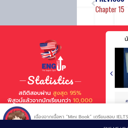
Chapter 15
สถิติสอบผ่าน
สูงสุด 95%
พิสูจน์แล้วจากนักเรียนกว่า
10,000
คน
และ
10 องค์กรชั้นนำ
เนื่องจากเนื้อหา “Mini Book” เตรียมสอบ IELTS 
อาจารย์แนะนำให้ศึกษาตามลำดับ โดยเริ่มจาก C