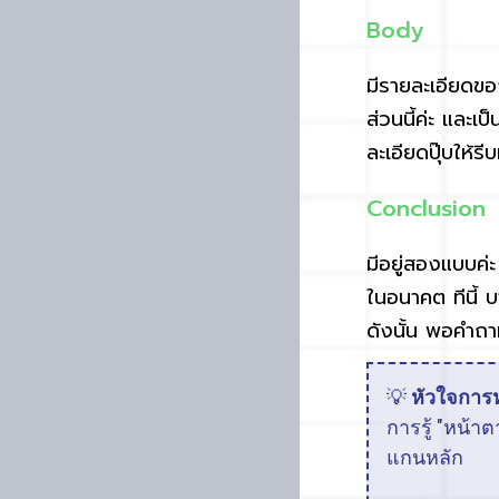
Body
มีรายละเอียดขอ
ส่วนนี้ค่ะ และเ
ละเอียดปุ๊บให้ร
Conclusion
มีอยู่สองแบบค่ะ 
ในอนาคต ทีนี้ 
ดังนั้น พอคำถา
💡
หัวใจการห
การรู้ "หน้า
แกนหลัก