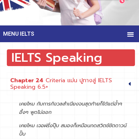
MENU IELTS
IELTS Speaking
Chapter 24
Criteria แม่น ปูทางสู่ IELTS
Speaking 6.5+
เคยไหม กับการกังวลสำเนียงจนสุดท้ายก็ได้แต่อ้ำๆ
อึ้งๆ พูดไม่ออก
เคยไหม เจอฝรั่งปุ๊บ สมองก็เหมือนกดสวิตช์ชัตดาวน์
ปั๊บ