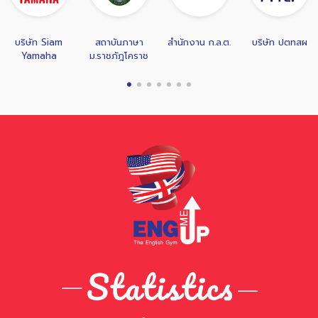
am
สถาบันภาษา
สำนักงาน ก.ล.ต.
บริษัท ปตทสผ
มหาวิทยา
ม.ราชภัฎโคราช
พระจอมเก
พระนครเห