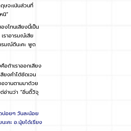
ษจะเน้นส่วนที่
หนิ”
งของโทนเสียงนี้เป็น
 เราอารมณ์เสีย
อารมณ์ดีนะคะ พูด
คือถ้าเราออกเสียง
สียงคำได้ชัดเจน
ียงจอจานตามมาด้วย
่านว่า “อิ่นดิ๊วิจุ
บ่อยๆ วันละน้อย
ะคะ อ.นุ้ยได้เรียง