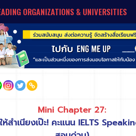
E
A
D
I
N
G
O
R
G
A
N
I
Z
A
T
I
O
N
S
&
U
N
I
V
E
R
S
I
T
I
E
S
Mini Chapter 27:
ให้สำเนียงเป๊ะ! คะแนน IELTS Speakin
สอนด่วน)