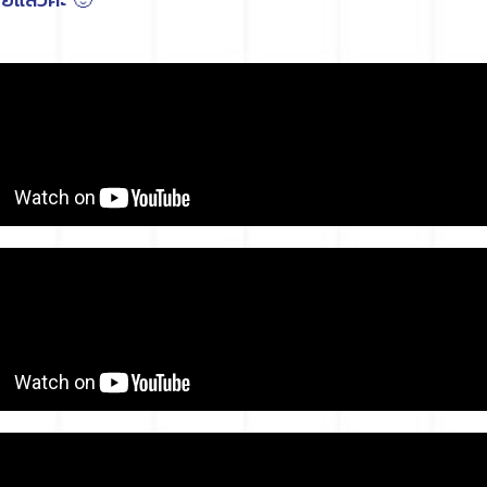
อยแล้วค่ะ 🙂