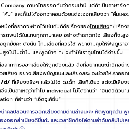
 Company ภาษาไทยออกกันว่าคอมปานี แต่ถ้าเป็นภาษาอังกฤ
“คัม” และก็ไม่ได้ออกว่าคอมด้วยแต่จะออกเสียงว่า “คั้มเผอะ
ึ่งที่อยากจะฝากไว้เช่นกันก็คือเรื่องของ
โทนเสีย
ง
ค่ะ เรื่อ
ามารถพบได้ในแทบทุกภาษาเลย อย่างถ้าเราตกใจ เสียงก็จะสูง
ยงถูกมั้ยคะ ดังนั้น โทนเสียงที่ควรใช้ พยายามคุมให้ฟังดูเรา
ม่สูงไปไม่ต่ำไป และพูดช้าๆ ค่ะ จะทำให้เราคุมโทนได้ง่ายขึ้น
กการออกเสียงให้ถูกต้องแล้ว สิ่งที่อยากแนะนำอีกอย่าง
น่วยเสียง อย่างเสียงพยัญชนะและเสียงสระ จะช่วยให้เราออกเ
น
/d/
ที่เสียงจริงๆ แล้วไม่ใช่ ด.เด็ก เสียทีเดียว แต่จะมีเส
นจึงเป็นสาเหตุว่าทำไม individual ไม่ได้อ่านว่า “อินดิวิด้วน”แต่อ
tion ก็อ่านว่า “เอ็ดจุเค้ฉึ่น”
ลิปสอนการออกเสียงตามด้านล่างนะคะ หัดพูดทุกวัน พูด
เองออกสำเนียงดีขึ้นค่ะ และเวลาฝึกคือไล่ตามลำดับคลิปไปเลยน