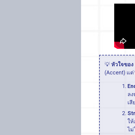
💡
หัวใจของ 
(Accent) แต่ว
En
ลงท
เสี
St
ให้
ไม่