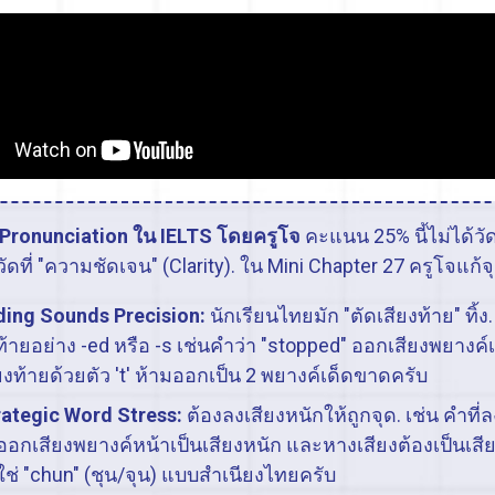
Pronunciation ใน IELTS โดยครูโจ
คะแนน 25% นี้ไม่ได้วัดท
ัดที่ "ความชัดเจน" (Clarity). ใน Mini Chapter 27 ครูโจแก้
ding Sounds Precision:
นักเรียนไทยมัก "ตัดเสียงท้าย" ทิ้ง
้ายอย่าง -ed หรือ -s เช่นคำว่า "stopped" ออกเสียงพยางค์
ยงท้ายด้วยตัว 't' ห้ามออกเป็น 2 พยางค์เด็ดขาดครับ
rategic Word Stress:
ต้องลงเสียงหนักให้ถูกจุด. เช่น คำที่ล
ออกเสียงพยางค์หน้าเป็นเสียงหนัก และหางเสียงต้องเป็นเสีย
ใช่ "chun" (ชุน/จุน) แบบสำเนียงไทยครับ