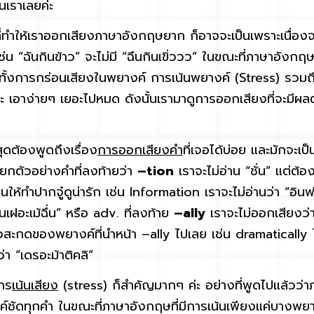
เราเลยค่ะ
่ทำให้เราออกเสียงภาษาอังกฤษยาก ก็อาจจะเป็นเพราะเนื่
ช่น “ฉันกินข้าว” จะไม่มี “ฉึนกินเขิ่ววว” ในขณะที่ภาษาอังก
ทั้งการกร่อนเสียงในพยางค์ การเน้นพยางค์ (Stress) รวมถ
่ะ เอาง่ายๆ เยอะไปหมด ดังนั้นเรามาดูการออกเสียงที่จะมี
ต้องพูดถึงเรื่อง
การออกเสียงคำ
ที่เจอได้บ่อย และมักจะเป็
 ยกตัวอย่างคำที่ลงท้ายว่า
–tion
เราจะไม่อ่าน “ชั่น” แต่ต้อ
นให้ทำปากจู๋ดูน่ารัก เช่น Information เราจะไม่อ่านว่า “อินฟอ
นเฝอะเม้ฉึ่น” หรือ adv. ที่ลงท้าย
–ally
เราจะไม่ออกเสียงว่
วสะกดของพยางค์ที่นำหน้า –ally ไปเลย เช่น dramatically ไม
ว่า “เดรอะม้าติคลิ”
าร
เน้นเสียง
(stress) ก็สำคัญมากๆ ค่ะ อย่างที่พูดไปแล้วว่า
ชัดทุกคำ ในขณะที่ภาษาอังกฤษที่มีการเน้นเพียงแค่บางพยาง