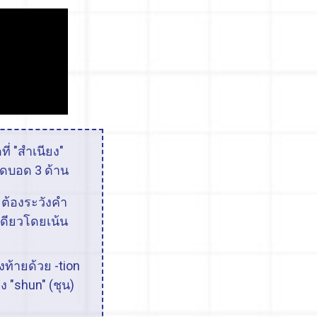
ี่ "สำเนียง"
จุดบอด 3 ด้าน
. ต้องระวังคำ
เดียวโดยเน้น
งท้ายด้วย -tion
ง "shun" (ชุน)