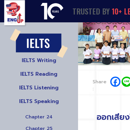
TRUSTED
BY
1
0
+
L
IELTS Writing
IELTS Reading
Share
IELTS Listening
:
IELTS Speaking
ออกเสียง
Chapter 24
Chapter 25