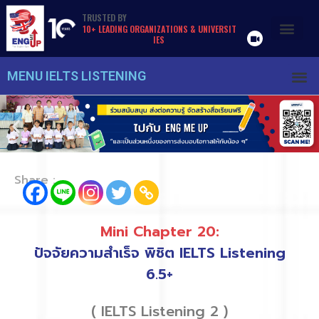
TRUSTED
BY
1
0
+
L
E
A
D
I
N
G
O
R
G
A
N
I
Z
A
T
I
O
N
S
&
U
N
I
V
E
R
S
I
T
I
E
S
MENU IELTS LISTENING
Share :
Mini Chapter 20:
ปัจจัยความสำเร็จ พิชิต IELTS Listening
6.5+
( IELTS Listening 2 )