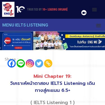
TRUSTED
BY
1
0
+
L
E
A
D
I
N
G
O
R
G
A
N
I
Z
A
T
I
O
N
S
&
U
N
I
V
E
R
S
I
T
I
E
S
MENU IELTS LISTENING
Share :
Mini Chapter 19:
วิเคราะห์หน้าตาสอบ IELTS Listening เดิน
ทางสู่คะแนน 6.5+
( IELTS Listening 1 )