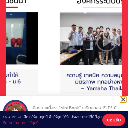
View More
เนื่องจากเนื้อหา “Mini Book” เตรียมสอบ IELTS มี
ความต่อเนื่องกัน อาจารย์แนะนำให้ศึกษาตามลำดับ
โดยเริ่มจาก Chapter 1
ENG ME UP มีการใช้งานคุกกี้เพื่อให้คุณได้รับประสบการณ์ที่ดีที่สุด
ยอมรับ
เพื่อประสิทธิภาพสูงสุดครับ
Developed by ENG ME UP Professional Team © CU-TEP | TOEIC | IELTS |
ศึกษานโยบายการใช้คุกกี้
GRAMMAR