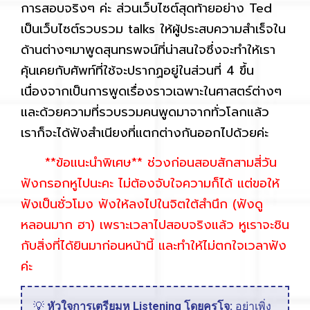
การสอบจริงๆ ค่ะ ส่วนเว็บไซต์สุดท้ายอย่าง Ted
เป็นเว็บไซต์รวบรวม talks ให้ผู้ประสบความสำเร็จใน
ด้านต่างๆมาพูดสุนทรพจน์ที่น่าสนใจซึ่งจะทำให้เรา
คุ้นเคยกับศัพท์ที่ใช้จะปรากฏอยู่ในส่วนที่ 4 ขึ้น
เนื่องจากเป็นการพูดเรื่องราวเฉพาะในศาสตร์ต่างๆ
และด้วยความที่รวบรวมคนพูดมาจากทั่วโลกแล้ว
เราก็จะได้ฟังสำเนียงที่แตกต่างกันออกไปด้วยค่ะ
**ข้อแนะนำพิเศษ** ช่วงก่อนสอบสักสามสี่วัน
ฟังกรอกหูไปนะคะ ไม่ต้องจับใจความก็ได้ แต่ขอให้
ฟังเป็นชั่วโมง ฟังให้ลงไปในจิตใต้สำนึก (ฟังดู
หลอนมาก ฮา) เพราะเวลาไปสอบจริงแล้ว หูเราจะชิน
กับสิ่งที่ได้ยินมาก่อนหน้านี้ และทำให้ไม่ตกใจเวลาฟัง
ค่ะ
💡
หัวใจการเตรียมหู Listening โดยครูโจ:
อย่าเพิ่ง