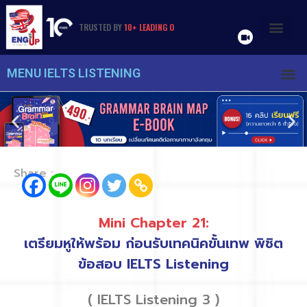
TRUSTED
BY
1
0
+
L
E
A
D
I
N
G
O
R
G
A
N
I
Z
A
T
I
O
N
S
&
U
N
I
V
E
R
S
I
T
I
E
S
MENU IELTS LISTENING
Share :
Mini Chapter 21:
เตรียมหูให้พร้อม ก่อนรับเทคนิคขั้นเทพ พิชิต
ข้อสอบ IELTS Listening
( IELTS Listening 3 )