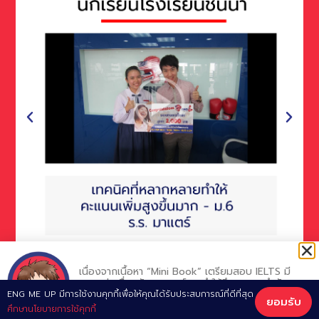
View More
เนื่องจากเนื้อหา “Mini Book” เตรียมสอบ IELTS มี
ความต่อเนื่องกัน อาจารย์แนะนำให้ศึกษาตามลำดับ
โดยเริ่มจาก Chapter 1
ENG ME UP มีการใช้งานคุกกี้เพื่อให้คุณได้รับประสบการณ์ที่ดีที่สุด
ยอมรับ
เพื่อประสิทธิภาพสูงสุดครับ
Developed by ENG ME UP Professional Team © CU-TEP | TOEIC | IELTS |
ศึกษานโยบายการใช้คุกกี้
GRAMMAR