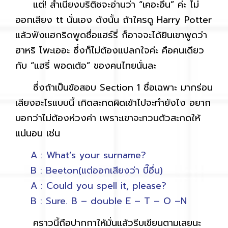
แต่! สำเนียงบริติชจะอ่านว่า “เคอะอึ่น” ค่ะ ไม่
ออกเสียง tt นั่นเอง ดังนั้น ถ้าใครดู Harry Potter
แล้วฟังแฮกริดพูดชื่อแฮร์รี่ ก็อาจจะได้ยินเขาพูดว่า
ฮาหริ โพะเออะ ซึ่งก็ไม่ต้องแปลกใจค่ะ คือคนเดียว
กับ “แฮรี่ พอดเต้อ” ของคนไทยนั่นละ
ซึ่งถ้าเป็นข้อสอบ Section 1 ชื่อเฉพาะ มากร่อน
เสียงอะไรแบบนี้ เกิดสะกดผิดเข้าไปจะทำยังไง อยาก
บอกว่าไม่ต้องห่วงค่า เพราะเขาจะทวนตัวสะกดให้
แน่นอน เช่น
A : What’s your surname?
B : Beeton(แต่ออกเสียงว่า บี๊อึ่น)
A : Could you spell it, please?
B : Sure. B – double E – T – O –N
คราวนี้ถือปากกาให้มั่นแล้วรีบเขียนตามเลยนะ