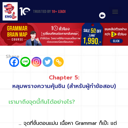
TRUSTED
BY
1
0
+
L
E
A
D
I
N
G
O
R
G
A
N
I
Z
A
T
I
O
N
S
&
U
N
I
V
E
R
S
I
T
I
E
S
Share :
Chapter 5:
หลุมพรางความคุ้นชิน (สำหรับผู้ทำข้อสอบ)
เรามาถึงจุดนี้กันได้อย่างไร?
… จุดที่ขั้นตอนแม่น เนื้อหา Grammar ก็เป๊ะ แต่