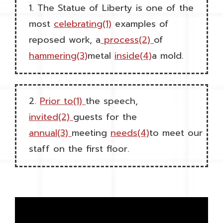
1. The Statue of Liberty is one of the
most
celebrating(1)
examples of
reposed work, a
process
(2)
of
hammering
(3)
metal
inside
(4)
a mold.
2.
Prior to
(1)
the speech,
invited
(2)
guests for the
annual
(3)
meeting
needs
(4)
to meet our
staff on the first floor.