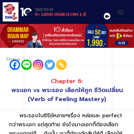
TRUSTED
BY
1
0
+
L
E
A
D
I
N
G
O
R
G
A
N
I
Z
A
T
I
O
N
S
&
U
N
I
V
E
R
S
I
T
I
E
S
Share :
Chapter 6:
พระเอก vs พระรอง เลือกให้ถูก ชีวิตเปลี่ยน
(Verb of Feeling Mastery)
พระรองในซีรีย์หลายๆเรื่อง หล่อและ perfect
กว่าพระเอก แต่สุดท้าย ยังไงนางเอกก็ต้องเลือก
พระเอกอยู่ดี … ดังนั้น เราก็ต้องตัดสินให้ดี เลือกให้