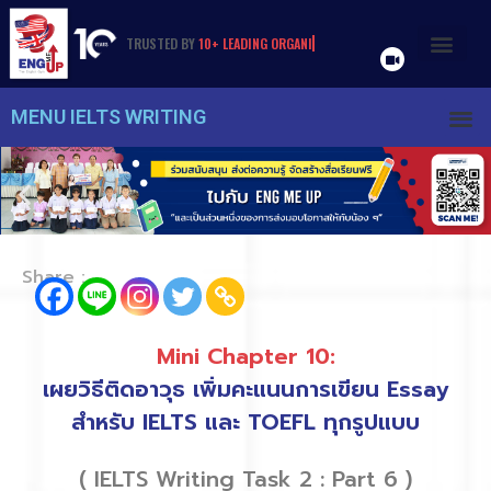
TRUSTED
BY
1
0
+
L
E
A
D
I
N
G
O
R
G
A
N
I
Z
A
T
I
O
N
S
&
U
N
I
V
E
R
S
I
T
I
E
S
MENU IELTS WRITING
Share :
Mini Chapter 10:
เผยวิธีติดอาวุธ เพิ่มคะแนนการเขียน Essay
สำหรับ IELTS และ TOEFL ทุกรูปแบบ
( IELTS Writing Task 2 : Part 6 )