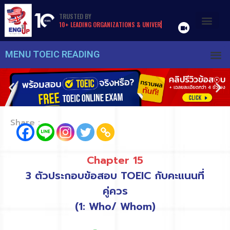
TRUSTED
BY
1
0
+
L
E
A
D
I
N
G
O
R
G
A
N
I
Z
A
T
I
O
N
S
&
U
N
I
V
E
R
S
I
T
I
E
S
MENU TOEIC READING
Share :
Chapter 15
3 ตัวประกอบข้อสอบ TOEIC กับคะแนนที่
คู่ควร
(1: Who/ Whom)