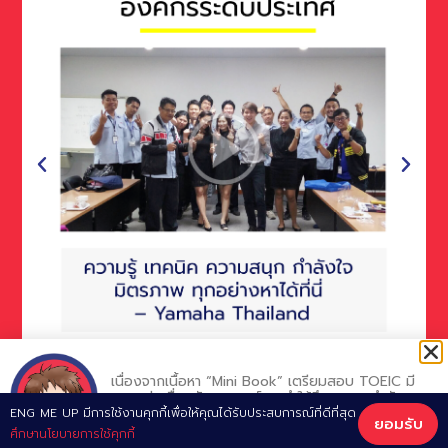
View More
เนื่องจากเนื้อหา “Mini Book” เตรียมสอบ TOEIC มี
ความต่อเนื่องกัน อาจารย์แนะนำให้ศึกษาตามลำดับ
โดยเริ่มจาก Chapter 1
ENG ME UP มีการใช้งานคุกกี้เพื่อให้คุณได้รับประสบการณ์ที่ดีที่สุด
ยอมรับ
Developed by ENG ME UP Professional Team © CU-TEP | TOEIC | IELTS |
เพื่อประสิทธิภาพสูงสุดครับ
ศึกษานโยบายการใช้คุกกี้
GRAMMAR