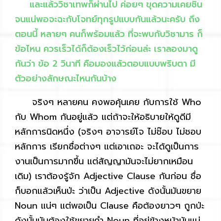
และแล้ววิชาเทพก็ผ่านไป ค่อยๆ ขุดความเคยชิน
จนแน่พอจะฉะกับโจทย์ทุกรูปแบบกันแล้วนะครับ ถึง
ตอนนี้ หลายๆ คนก็พร้อมแล้ว ที่จะพบกับวิชามาร ก็
ข้อไหน ควรเร็วได้ก็ต้องเร็วไว้ก่อนล่ะ เราลองมาดู
กันว่า ข้อ 2 วินาที คือมองแล้วตอบแบบพริบตา มี
ตัวอย่างลักษณะไหนกันบ้าง
จริงๆ หลายคน คงพอคุ้นเคย กับการใช้ Who
กับ Whom กันอยู่แล้ว แต่ถ้าจะให้อธิบายให้ดูดีมี
หลักการนิดหนึ่ง (จริงๆ อาจารย์โจ ไม่ช๊อบ ไม่ชอบ
หลักการ เรียกชื่อต่างๆ แต่เอาเถอะ จะได้ดูเป็นการ
งานเป็นการมากขึ้น แต่สัญญามันจะไม่ยากเหมือน
เดิม) เราต้องรู้จัก Adjective Clause กันก่อน ชื่อ
ก็บอกแล้วเห็นป่ะ ว่าเป็น Adjective ดังนั้นมันขยาย
Noun แน่ๆ แต่พอเป็น Clause คือต้องยาวๆ ถูกป่ะ
ดังนั้นมันต้องใช้ขยายคำ Noun ที่อยู่ข้างหน้ามันแน่