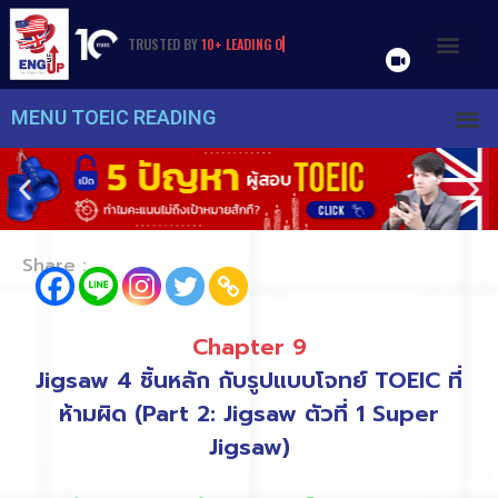
TRUSTED
BY
1
0
,
0
0
0
+
S
T
U
D
E
N
T
S
MENU TOEIC READING
Share :
Chapter 9
Jigsaw 4 ชิ้นหลัก กับรูปแบบโจทย์ TOEIC ที่
ห้ามผิด (Part 2: Jigsaw ตัวที่ 1 Super
Jigsaw)