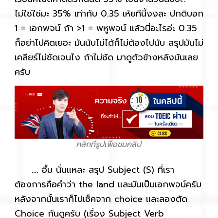
ไม่ใช่ใช่มะ 35% เท่ากับ 0.35 เห้ยทีนี้งงละ ปกติบอก
1 = เอกพจน์ ถ้า >1 = พหูพจน์ แล้วนี่อะไรอ่ะ 0.35
ก็อย่าไปคิดเยอะ มันนับไม่ได้ก็ไม่ต้องไปนับ สรุปมันไม่
เคลียร์ไม่ชัดเจนไง ถ้าไม่ชัด มาดูตัวข้างหลังมันเลย
ครับ
คลิกที่รูปเพื่อชมคลิป
…. อื้ม นั่นแหละ สรุป Subject (S) ที่เรา
ต้องการคือคำว่า the land และมันเป็นเอกพจน์ครับ
หลังจากนั้นเราก็ไปเช็คจาก choice และลองตัด
Choice กันดูครับ (เรื่อง Subject Verb