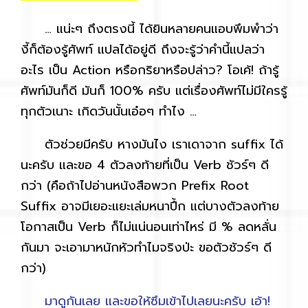
… แน่ะๆ ถึงตรงนี้ ได้ยินหลายคนแอบพึมพำว่า
งี้ก็ต้องรู้ศัพท์ แปลได้อยู่ดี ถึงจะรู้ว่าคำนี้แปลว่า
อะไร เป็น Action หรือกริยาหรือปล่าว? โอเค้! ถ้ารู้
ศัพท์มันก็ดี มันก็ 100% ครับ แต่เรื่องศัพท์ไม่มีใครรู้
ทุกตัวเนาะ เกิดวันนั้นเอ๋อๆ ทำไง
…
ตัวช่วยมีครับ หางมันไง เราเดาจาก suffix ได้
นะครับ และขอ 4 ตัวลงท้ายที่เป็น Verb ชัวร์ๆ ดี
กว่า (คือถ้าไปอ่านหนังสือพวก Prefix Root
Suffix อาจมีเยอะแยะเล่มหนาปึ้ก แต่บางตัวลงท้าย
โอกาสเป็น Verb ก็ไม่แน่นอนเท่าไหร่ มี % ลดหลั่น
กันมา จะเอามาหนักหัวทำไมจริงป่ะ ขอตัวชัวร์ๆ ดี
กว่า)
มาดูกันเลย และขอให้ซึมเข้าไปเลยนะครับ เอ้า!