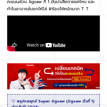
คะแนนส่วน Jigsaw ที่ 1 มันน่าเสียดายแค่ไหน และ
ทำไมอาจารย์บอกให้ใส่ #ร้องไห้หนักมาก T T
💡
สรุปกลยุทธ์ Super Jigsaw (Jigsaw ตัวที่ 1)