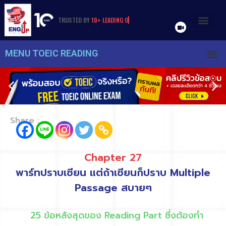
TRUSTED
BY
1
0
+
L
E
A
D
I
N
G
O
R
G
A
N
I
Z
A
T
I
O
N
S
&
U
N
I
V
E
R
S
I
T
I
E
S
MENU TOEIC READING
Share :
Chapter 27
พาร์ทปราบเซียน แต่ถ้าเซียนก็ปราบ Multiple
Passage สบายๆ
25 ข้อหลังสุดของ Reading Part ซึ่งต้องทำ