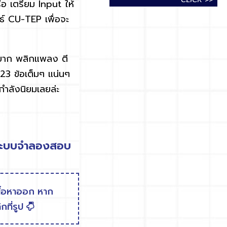
ือ
เตรียม
Input
ให้
ธ์
CU-TEP
เพื่อจะ
ายาก พลิกแพลง ตี
3 ข้อเต็มๆ แน่นๆ
กำลังนิยมเลยล่ะ
ะระบบจำลองสอบ
นื้อหาออก หาก
กที่รูป