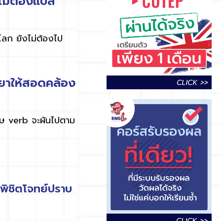
ม่ต้องแปล
บนโลก ยังไม่ต้องไป
ยาให้สอดคล้อง
ฤษ
verb
จะผันไปตาม
พิชิตโจทย์ปราบ