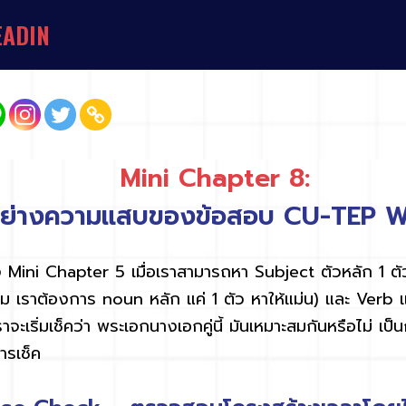
E
A
D
I
N
G
O
R
G
A
N
I
Z
A
T
I
O
N
S
&
U
N
I
V
E
R
S
I
T
I
E
S
Mini Chapter 8:
อย่างความแสบของข้อสอบ CU-TEP W
ง
Mini Chapter 5
เมื่อเราสามารถหา
Subject
ตัวหลัก
1
ต
าม เราต้องการ
noun
หลัก แค่
1
ตัว หาให้แม่น
)
และ
Verb
ราจะเริ่มเช็คว่า พระเอกนางเอกคู่นี้ มันเหมาะสมกันหรือไม่ เป
การเช็ค