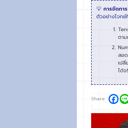
💡
การจัดการ
ตัวอย่างโจทย์ท
Tens
ตามก
Num
สอด
เปลี
ได้จ
Share
: