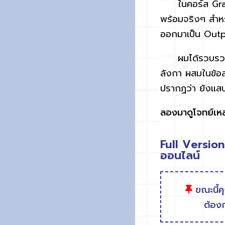
ในคอร์ส
Gr
พร้อมจริงๆ สำห
ออกมาเป็น
Out
ผมได้รวบรว
ลังกา ผสมในข้อส
ปรากฏว่า ยังแสบส
ลองมาดูโจทย์เหล่
Full Versio
ออนไลน์
ขณะนี้ค
ต้องก