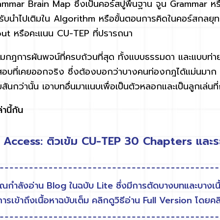
ammar Brain Map
ซึ่งเป็นคอร์สปูพื้นฐาน จูน
Grammar
หร
รับนำไปเติมใน
Algorithm
หรือขั้นตอนการคิดในคอร์สกลยุท
put
หรือคะแนน
CU-TEP
ที่ปรารถนา
มกฎการผันพจน์ที่ครบถ้วนที่สุด ทั้งแบบธรรมดา และแบบท่
อบที่เคยออกจริง ซึ่งต้องบอกว่า
บางคนท่องกฎได้แม่นมาก 2
ันกว่านั้น เอาบทอื่นมาแนบเพื่อเป็นตัวหลอกและเป็นลูกเล่นที่
านี้กัน
n Access: ติวเข้ม CU-TEP 30 Chapters แล
ุณกำลังอ่าน Blog ในฉบับ Lite ซึ่งมีการตัดบางบทและบางเ
ารเข้าถึงเนื้อหาฉบับเต็ม คลิกดูวิธีอ่าน Full Version โดยคลิ