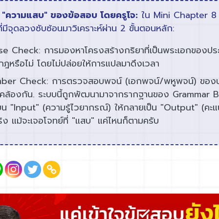
 "ความแสบ" ของข้อสอบ โดยครูโจ:
ใน Mini Chapter 8 
ี่มีจุดลวงซับซ้อนมาวิเคราะห์ผ่าน 2 ขั้นตอนหลัก:
e Check: การมองหาโครงสร้างกริยาที่เป็นพระเอกของประโ
ฎหรือไม่ โดยไม่ปล่อยให้การแปลมาดึงเวลา
ber Check: การตรวจสอบพจน์ (เอกพจน์/พหูพจน์) ของปร
คล้องกัน. ระบบนี้ถูกพัฒนามาจากรากฐานของ Grammar Br
่ยน "Input" (ความรู้ไวยากรณ์) ให้กลายเป็น "Output" (คะแ
ริง แม้จะเจอโจทย์ที่ "แสบ" แค่ไหนก็ตามครับ