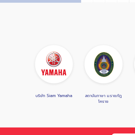
 Siam Yamaha
สถาบันภาษา ม.ราชภัฎ
สำนักงาน ก.ล.ต.
โคราช