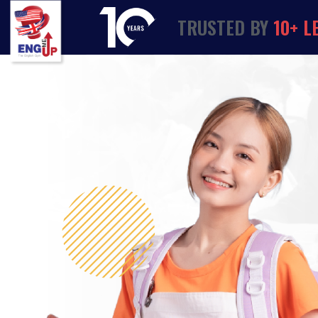
TRUSTED
BY
1
0
+
L