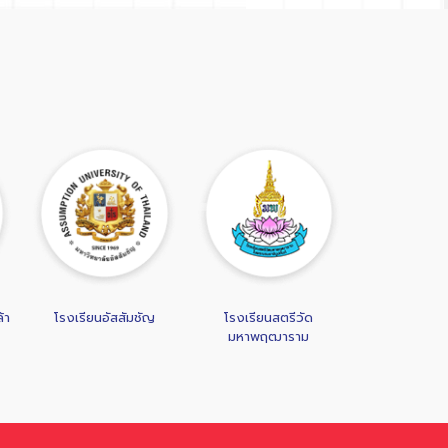
โรงเรียนสตรีวัด
บริษัท Siam Yamaha
สถาบันภาษา 
มหาพฤฒาราม
โครา