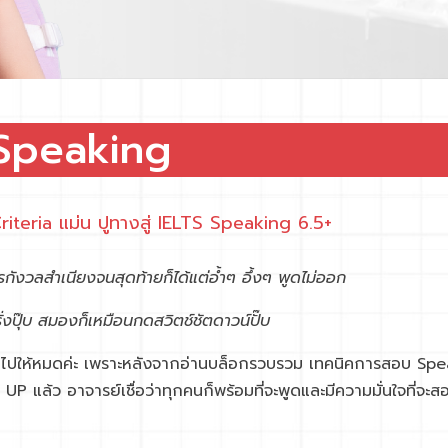
 Speaking
iteria แม่น ปูทางสู่ IELTS Speaking 6.5+
กังวลสำเนียงจนสุดท้ายก็ได้แต่อ้ำๆ อึ้งๆ พูดไม่ออก
่งปุ๊บ สมองก็เหมือนกดสวิตช์ชัตดาวน์ปั๊บ
่นไปให้หมดค่ะ เพราะหลังจากอ่านบล็อกรวบรวม เทคนิคการสอบ Sp
 แล้ว อาจารย์เชื่อว่าทุกคนก็พร้อมที่จะพูดและมีความมั่นใจที่จะ