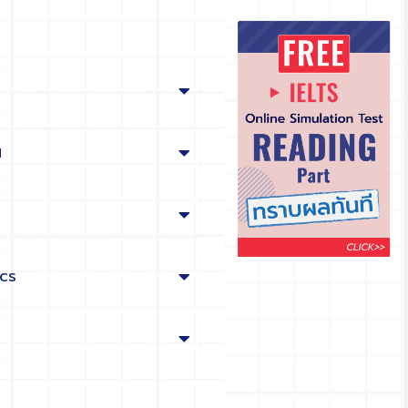
น
ics