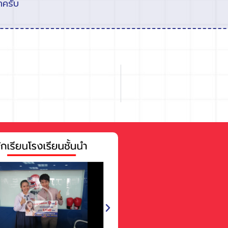
ทครับ