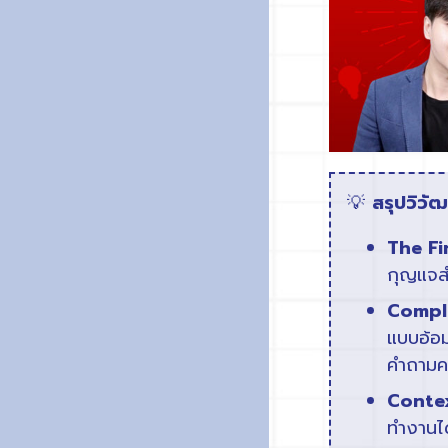
💡
สรุปวิวั
The Fi
กุญแจสำห
Compl
แบบอ้อม
คำถามค
Contex
ทำงานได