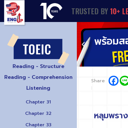
TRUSTED
BY
1
0
+
L
Reading - Structure
Reading - Comprehension
Share
Listening
:
Chapter 31
หลุมพราง
Chapter 32
Chapter 33