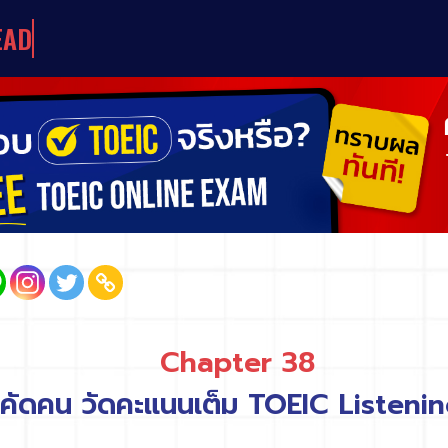
E
A
D
I
N
G
O
R
G
A
N
I
Z
A
T
I
O
N
S
&
U
N
I
V
E
R
S
I
T
I
E
S
Chapter 38
คัดคน วัดคะแนนเต็ม TOEIC Listenin